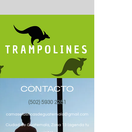
CONTACTO
(502) 5930 2281
camaselasticasdeguatemala@gmail.com
Ciudad de Guatemala, Zona 13 (agenda tu